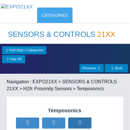
CATEGORIES
SENSORS & CONTROLS
21XX
Hall Map / Categories
Hall 29
Previous
Next
Navigation :
EXPO21XX
>
SENSORS & CONTROLS
21XX
>
H29: Proximity Sensors
> Temposonics
Temposonics