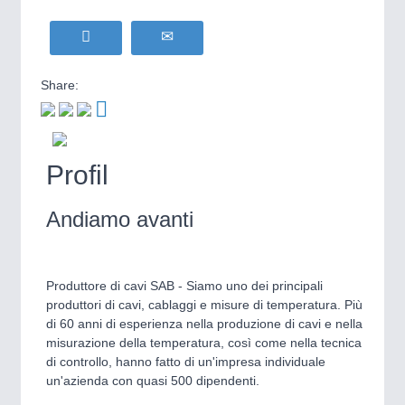
WIND ENERGY
21XX
MOTION
21XX
Wind Turbines, Components, Services
Motors & Electric Motion
YACHTING
21XX
Share:
Yachting & Water Sports
BIOENERGY
21XX
PROCESS INDUSTRY
21XX
Biomass, Biogas, Biofuel & CHP
Process, Plastics, Chemicals and Pumps
Profil
AVIATION
21XX
Airplanes & Industry Suppliers
Andiamo avanti
PLASTICS
21XX
Process, Plastics, Chemicals and Pumps
Produttore di cavi SAB - Siamo uno dei principali
produttori di cavi, cablaggi e misure di temperatura. Più
di 60 anni di esperienza nella produzione di cavi e nella
ROBOTICS
21XX
misurazione della temperatura, così come nella tecnica
Industrial Robotics & Research
di controllo, hanno fatto di un'impresa individuale
un'azienda con quasi 500 dipendenti.