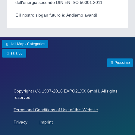
ROBOTICS 21XX
dell'energia secondo DIN EN ISO 50001:2011.
SENSORS & CONTROLS 21XX
TEXTILE 21XX
E il nostro slogan futuro è: Andiamo avanti!
VISION 21XX
Hall Map / Categories
sala 56
Prossimo
Copyright
ï¿½ 1997-2016 EXPO21XX GmbH. All rights
reserved
Terms and Conditions of Use of this Website
Privacy
Imprint