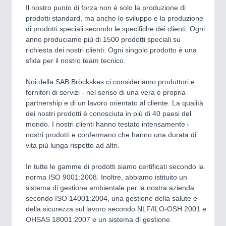
Il nostro punto di forza non è solo la produzione di
SENSORS & CONTROLS
21XX
prodotti standard, ma anche lo sviluppo e la produzione
Processing & Motion Sensors
di prodotti speciali secondo le specifiche dei clienti. Ogni
anno produciamo più di 1500 prodotti speciali su
richiesta dei nostri clienti. Ogni singolo prodotto è una
sfida per il nostro team tecnico.
VISION
21XX
Cameras & Vision Components
Noi della SAB Bröckskes ci consideriamo produttori e
fornitori di servizi - nel senso di una vera e propria
All Industry Categories
partnership e di un lavoro orientato al cliente. La qualità
AUTOMATION 21XX
dei nostri prodotti è conosciuta in più di 40 paesi del
FLUID 21XX
mondo. I nostri clienti hanno testato intensamente i
IOT & INDUSTRY 4.0
nostri prodotti e confermano che hanno una durata di
MARITIME 21XX
vita più lunga rispetto ad altri.
MATERIAL HANDLING 21XX
MICROELECTRONICS 21XX
In tutte le gamme di prodotti siamo certificati secondo la
MOTION 21XX
norma ISO 9001:2008. Inoltre, abbiamo istituito un
LASER & OPTICS 21XX
sistema di gestione ambientale per la nostra azienda
PLASTICS 21XX
secondo ISO 14001:2004, una gestione della salute e
PROCESS INDUSTRY 21XX
della sicurezza sul lavoro secondo NLF/ILO-OSH 2001 e
QUALITY & TESTING 21XX
OHSAS 18001:2007 e un sistema di gestione