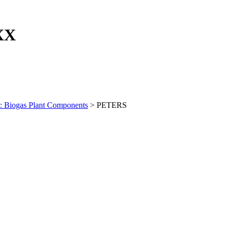
XX
: Biogas Plant Components
> PETERS