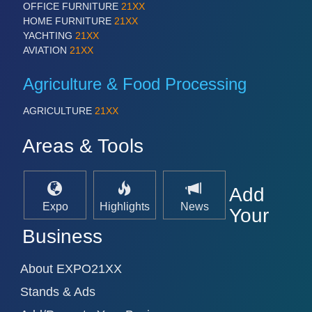
OFFICE FURNITURE
21XX
HOME FURNITURE
21XX
VISION
21XX
YACHTING
21XX
Cameras & Vision Components
AVIATION
21XX
All Industry Categories
Agriculture & Food Processing
AUTOMATION 21XX
FLUID 21XX
AGRICULTURE
21XX
IOT & INDUSTRY 4.0
MARITIME 21XX
Areas & Tools
MATERIAL HANDLING 21XX
MICROELECTRONICS 21XX
MOTION 21XX
Add
LASER & OPTICS 21XX
Expo
Highlights
News
PLASTICS 21XX
Your
PROCESS INDUSTRY 21XX
Business
QUALITY & TESTING 21XX
ROBOTICS 21XX
SENSORS & CONTROLS 21XX
About EXPO21XX
TEXTILE 21XX
Stands & Ads
VISION 21XX