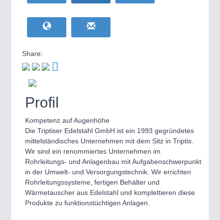
HOME FURNITURE
21XX
Home Furniture & Equipment
WIND ENERGY
21XX
Wind Turbines, Components, Services
Share:
YACHTING
21XX
Yachting & Water Sports
BIOENERGY
21XX
IOT & INDUSTRY
4.0
Biomass, Biogas, Biofuel & CHP
IOT, Industrial Internet & Industry 4.0
Profil
AVIATION
21XX
Airplanes & Industry Suppliers
Kompetenz auf Augenhöhe
Die Triptiser Edelstahl GmbH ist ein 1993 gegründetes
mittelständisches Unternehmen mit dem Sitz in Triptis.
Wir sind ein renommiertes Unternehmen im
Rohrleitungs-​ und Anlagenbau mit Aufgabenschwerpunkt
in der Umwelt-​ und Versorgungstechnik. Wir errichten
Rohrleitungssysteme, fertigen Behälter und
Wärmetauscher aus Edelstahl und komplettieren diese
Produkte zu funktionstüchtigen Anlagen.
METALWORKING
21XX