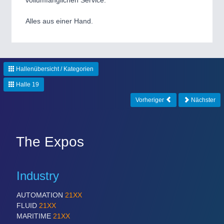
vollumfänglichen Service.
Alles aus einer Hand.
PROCESS INDUSTRY
21XX
Process, Plastics, Chemicals and Pumps
Hallenübersicht / Kategorien
Halle 19
Vorheriger
Nächster
The Expos
PLASTICS
21XX
Process, Plastics, Chemicals and Pumps
Industry
AUTOMATION
21XX
FLUID
21XX
MARITIME
21XX