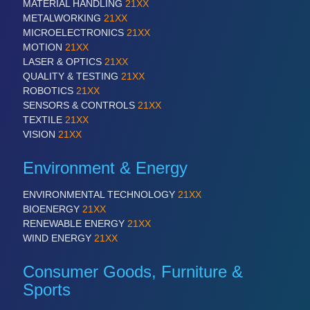
MATERIAL HANDLING
21XX
METALWORKING
21XX
MICROELECTRONICS
21XX
MOTION
21XX
LASER & OPTICS
21XX
QUALITY & TESTING
21XX
ROBOTICS
21XX
ROBOTICS
21XX
Industrial Robotics & Research
SENSORS & CONTROLS
21XX
TEXTILE
21XX
VISION
21XX
Environment & Energy
ENVIRONMENTAL TECHNOLOGY
21XX
BIOENERGY
21XX
RENEWABLE ENERGY
21XX
WIND ENERGY
21XX
SENSORS & CONTROLS
21XX
Consumer Goods, Furniture &
Processing & Motion Sensors
Sports