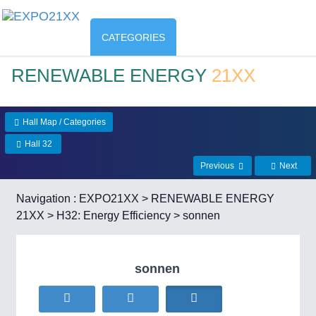
CATEGORIES
RENEWABLE ENERGY
21XX
Hall Map / Categories
Hall 32
Previous
Next
Navigation :
EXPO21XX
>
RENEWABLE ENERGY
21XX
>
H32: Energy Efficiency
> sonnen
sonnen