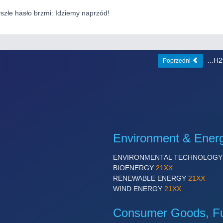
szłe hasło brzmi: Idziemy naprzód!
...H
Poprzedni
Environment & Ener
ENVIRONMENTAL TECHNOLOG
BIOENERGY
21XX
RENEWABLE ENERGY
21XX
WIND ENERGY
21XX
Consumer Goods, Fur