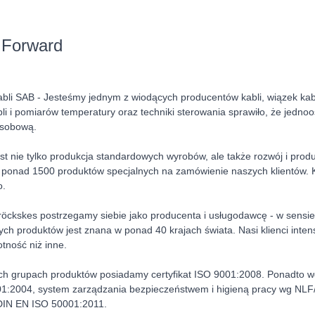
Forward
abli SAB - Jesteśmy jednym z wiodących producentów kabli, wiązek ka
bli i pomiarów temperatury oraz techniki sterowania sprawiło, że jedno
osobową.
est nie tylko produkcja standardowych wyrobów, ale także rozwój i prod
ponad 1500 produktów specjalnych na zamówienie naszych klientów. 
o.
ckskes postrzegamy siebie jako producenta i usługodawcę - w sensie 
ch produktów jest znana w ponad 40 krajach świata. Nasi klienci inten
tność niż inne.
ch grupach produktów posiadamy certyfikat ISO 9001:2008. Ponadto w
1:2004, system zarządzania bezpieczeństwem i higieną pracy wg NL
DIN EN ISO 50001:2011.