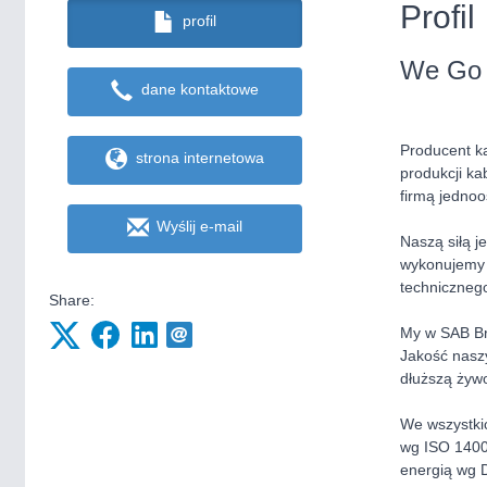
Profil
profil
We Go 
dane kontaktowe
Producent k
strona internetowa
produkcji ka
firmą jedno
Wyślij e-mail
Naszą siłą j
wykonujemy 
techniczneg
Share:
My w SAB Brö
Jakość naszy
dłuższą żywo
We wszystki
wg ISO 1400
energią wg 