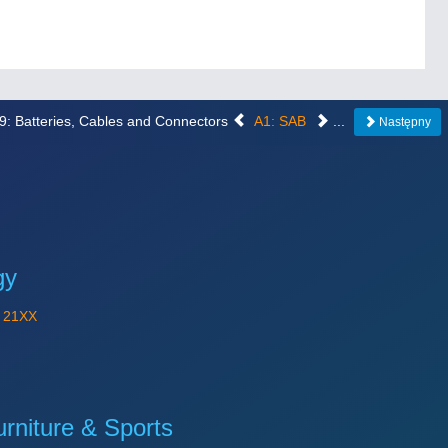
29: Batteries, Cables and Connectors
A1: SAB
...
Następny
gy
Y
21XX
niture & Sports