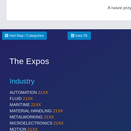
A nasze przy
Hall Map / Categories
hala 56
The Expos
Industry
AUTOMATION
21XX
FLUID
21XX
MARITIME
21XX
MATERIAL HANDLING
21XX
METALWORKING
21XX
MICROELECTRONICS
21XX
MOTION
21XX