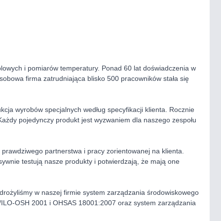
blowych i pomiarów temperatury. Ponad 60 lat doświadczenia w
osobowa firma zatrudniająca blisko 500 pracowników stała się
ukcja wyrobów specjalnych według specyfikacji klienta. Rocznie
Każdy pojedynczy produkt jest wyzwaniem dla naszego zespołu
prawdziwego partnerstwa i pracy zorientowanej na klienta.
sywnie testują nasze produkty i potwierdzają, że mają one
drożyliśmy w naszej firmie system zarządzania środowiskowego
F/ILO-OSH 2001 i OHSAS 18001:2007 oraz system zarządzania