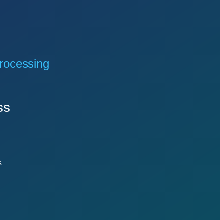
rocessing
ss
s