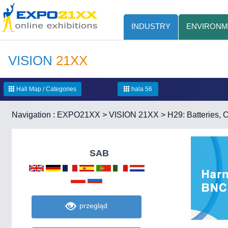
INDUSTRY
ENVIRONM
VISION
21XX
Hall Map / Categories
hala 56
Navigation :
EXPO21XX
>
VISION 21XX
>
H29: Batteries,
SAB
przegląd