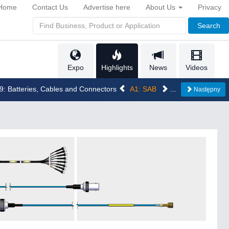
Home
Contact Us
Advertise here
About Us
Privacy
Search
Expo
Highlights
News
Videos
29: Batteries, Cables and Connectors
A1: SAB
...
Następny