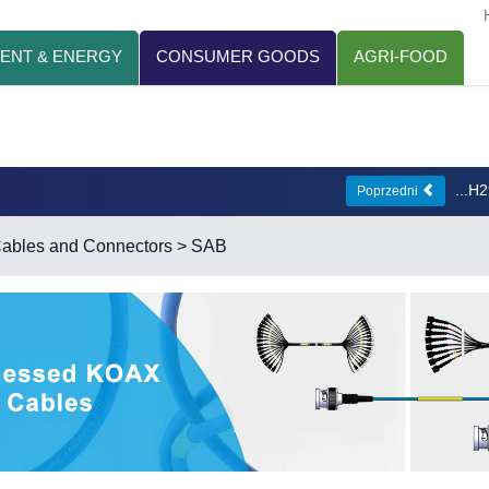
ENT & ENERGY
CONSUMER GOODS
AGRI-FOOD
...H
Poprzedni
 Cables and Connectors
> SAB