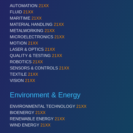
AUTOMATION
21XX
FLUID
21XX
MARITIME
21XX
MATERIAL HANDLING
21XX
METALWORKING
21XX
MICROELECTRONICS
21XX
MOTION
21XX
LASER & OPTICS
21XX
QUALITY & TESTING
21XX
ROBOTICS
21XX
SENSORS & CONTROLS
21XX
TEXTILE
21XX
VISION
21XX
Environment & Energy
ENVIRONMENTAL TECHNOLOGY
21XX
BIOENERGY
21XX
RENEWABLE ENERGY
21XX
WIND ENERGY
21XX