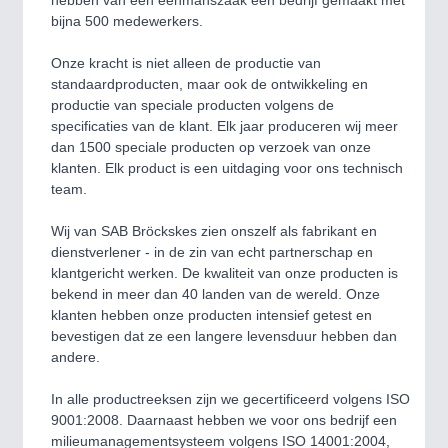
hebben van een eenmanszaak een bedrijf gemaakt met
bijna 500 medewerkers.
SENSORS & CONTROLS
21XX
Onze kracht is niet alleen de productie van
Processing & Motion Sensors
standaardproducten, maar ook de ontwikkeling en
productie van speciale producten volgens de
specificaties van de klant. Elk jaar produceren wij meer
dan 1500 speciale producten op verzoek van onze
VISION
21XX
klanten. Elk product is een uitdaging voor ons technisch
Cameras & Vision Components
team.
All Industry Categories
Wij van SAB Bröckskes zien onszelf als fabrikant en
AUTOMATION 21XX
dienstverlener - in de zin van echt partnerschap en
FLUID 21XX
klantgericht werken. De kwaliteit van onze producten is
IOT & INDUSTRY 4.0
bekend in meer dan 40 landen van de wereld. Onze
MARITIME 21XX
klanten hebben onze producten intensief getest en
MATERIAL HANDLING 21XX
bevestigen dat ze een langere levensduur hebben dan
MICROELECTRONICS 21XX
andere.
MOTION 21XX
LASER & OPTICS 21XX
In alle productreeksen zijn we gecertificeerd volgens ISO
PLASTICS 21XX
9001:2008. Daarnaast hebben we voor ons bedrijf een
PROCESS INDUSTRY 21XX
milieumanagementsysteem volgens ISO 14001:2004,