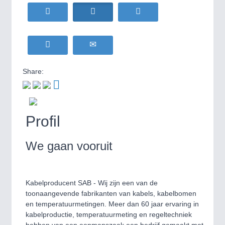
HOME FURNITURE
21XX
Home Furniture & Equipment
WIND ENERGY
21XX
MOTION
21XX
Wind Turbines, Components, Services
Motors & Electric Motion
YACHTING
21XX
Yachting & Water Sports
Share:
BIOENERGY
21XX
PROCESS INDUSTRY
21XX
Biomass, Biogas, Biofuel & CHP
Process, Plastics, Chemicals and Pumps
AVIATION
21XX
Profil
Airplanes & Industry Suppliers
We gaan vooruit
PLASTICS
21XX
Process, Plastics, Chemicals and Pumps
Kabelproducent SAB - Wij zijn een van de
toonaangevende fabrikanten van kabels, kabelbomen
ROBOTICS
21XX
en temperatuurmetingen. Meer dan 60 jaar ervaring in
Industrial Robotics & Research
kabelproductie, temperatuurmeting en regeltechniek