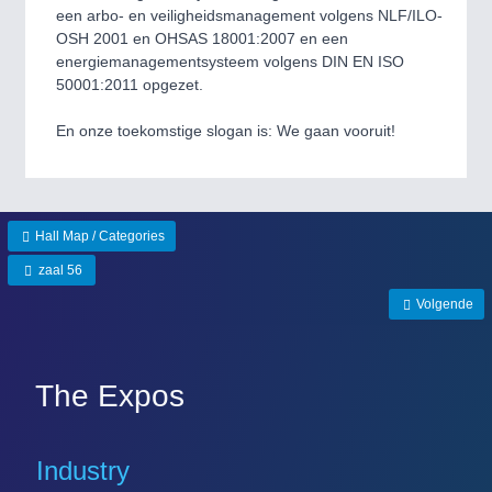
QUALITY & TESTING 21XX
een arbo- en veiligheidsmanagement volgens NLF/ILO-
ROBOTICS 21XX
OSH 2001 en OHSAS 18001:2007 en een
SENSORS & CONTROLS 21XX
energiemanagementsysteem volgens DIN EN ISO
TEXTILE 21XX
50001:2011 opgezet.
VISION 21XX
En onze toekomstige slogan is: We gaan vooruit!
Hall Map / Categories
zaal 56
Volgende
The Expos
Industry