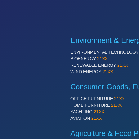
Environment & Ener
ENVIRONMENTAL TECHNOLOG
BIOENERGY
21XX
RENEWABLE ENERGY
21XX
WIND ENERGY
21XX
Consumer Goods, Fur
OFFICE FURNITURE
21XX
HOME FURNITURE
21XX
YACHTING
21XX
AVIATION
21XX
Agriculture & Food P