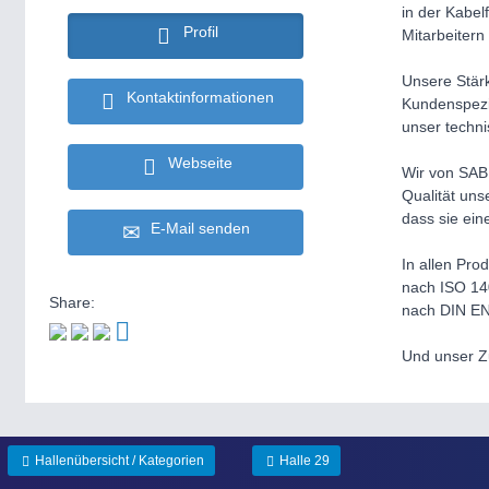
in der Kabe
Profil
Mitarbeitern
Unsere Stärk
Kontaktinformationen
Kundenspezif
unser techn
Webseite
Wir von SAB 
Qualität uns
dass sie ei
E-Mail senden
In allen Pr
nach ISO 14
Share:
nach DIN EN
Und unser Zu
Hallenübersicht / Kategorien
Halle 29