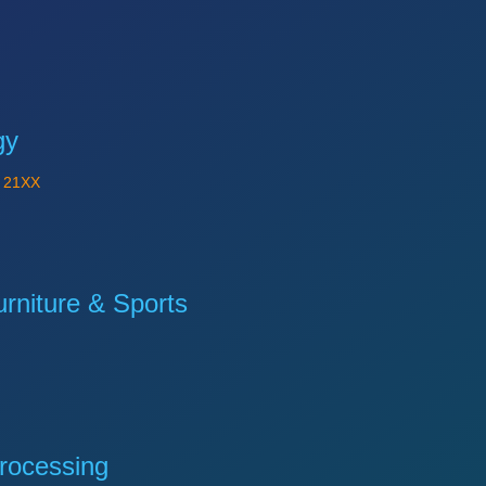
gy
Y
21XX
niture & Sports
rocessing