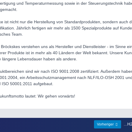
lfertigung und Temperaturmessung sowie in der Steuerungstechnik hab
 gemacht.
e ist nicht nur die Herstellung von Standardprodukten, sondern auch 
ikation. Jährlich fertigen wir mehr als 1500 Spezialprodukte auf Kund
isches Team.
Bröckskes verstehen uns als Hersteller und Dienstleister - im Sinne ei
erer Produkte ist in mehr als 40 Ländern der Welt bekannt. Unsere Ku
ne längere Lebensdauer haben als andere.
oduktbereichen sind wir nach ISO 9001:2008 zertifiziert. Außerdem h
001:2004, ein Arbeitsschutzmanagement nach NLF/ILO-OSH 2001 u
 ISO 50001:2011 aufgebaut.
kunftsmotto lautet: Wir gehen vorwärts!
...H
Vorheriger