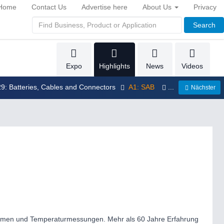
Home
Contact Us
Advertise here
About Us
Privacy
Search
Expo
Highlights
News
Videos
29: Batteries, Cables and Connectors
A1: SAB
...
Nächster
lbäumen und Temperaturmessungen. Mehr als 60 Jahre Erfahrung