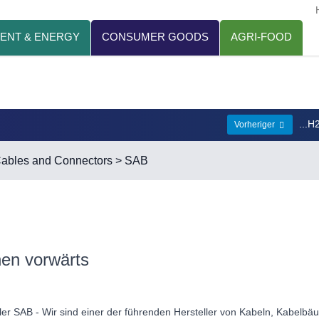
ENT & ENERGY
CONSUMER GOODS
AGRI-FOOD
...H
Vorheriger
 Cables and Connectors
> SAB
en vorwärts
ller SAB - Wir sind einer der führenden Hersteller von Kabeln, Kabe